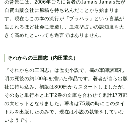
の背景には、2006年ごろに著者のJamais Jamais氏が
自費出版会社に原稿を持ち込んだことから始まりま
す。現在もこの本の流行が「ブラハラ」という言葉が
生まれるほど社会に浸透し、血液型占いの認知度を大
きく高めたといっても過言ではありません。
それからの三国志（内田重久）
『それからの三国志』は歴史小説で、蜀の軍師諸葛孔
明の死後の約100年を描いた作品です。著者が自ら出版
社に持ち込み、初版は800部からスタートしましたが、
そのあと単行本と上下2巻の文庫を合わせて累計17万部
の大ヒットとなりました。著者は75歳の時にこのタイ
トルを出版したのみで、現在は小説の執筆をしていな
いようです。