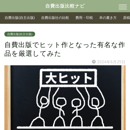
自費出版比較ナビ
自費出版(自主出版)
自費出版社の比較
費用・印税
本の書き方
原稿
自費出版(自主出版)
自費出版でヒット作となった有名な作
品を厳選してみた
2024年6月25日