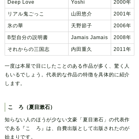
Deep Love
Yoshi
2000年
リアル鬼ごっこ
山田悠介
2001年
氷の華
天野節子
2006年
B型自分の説明書
Jamais Jamais
2008年
それからの三国志
内田重久
2011年
一度は本屋で目にしたことのある作品が多く、驚く人
もいるでしょう。代表的な作品の特徴を具体的に紹介
します。
こゝろ（夏目漱石）
知らない人のほうが少ない文豪「夏目漱石」の代表作
である『こゝろ』は、自費出版として出版されたのが
始まりです。