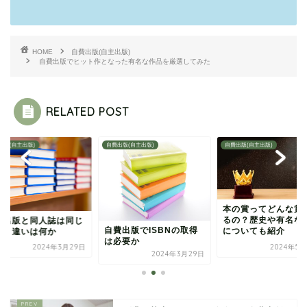
HOME
自費出版(自主出版)
自費出版でヒット作となった有名な作品を厳選してみた
RELATED POST
出版(自主出版)
自費出版(自主出版)
自費出版(自主出版)
本の賞ってどんな賞
るの？歴史や有名な
費出版と同人誌は同じ
自費出版でISBNの取得
についても紹介
の？違いは何か
は必要か
2024年3月29日
2024年5月
2024年3月29日