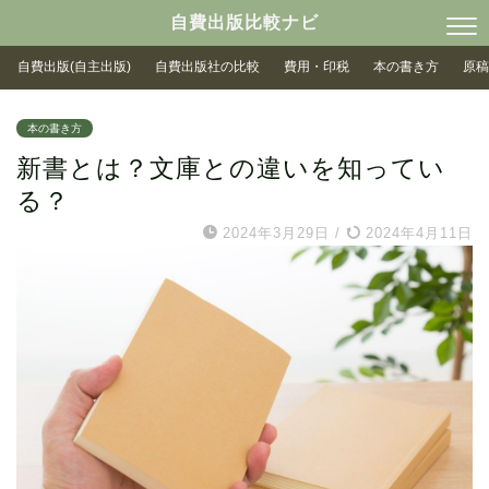
自費出版比較ナビ
自費出版(自主出版)
自費出版社の比較
費用・印税
本の書き方
原稿
本の書き方
新書とは？文庫との違いを知ってい
る？
2024年3月29日
/
2024年4月11日