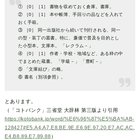
① ［0］［1］ 書物を収めておく倉庫。書庫。
② ［0］［1］ 本や帳簿、手回りの品などを入れて
おく手箱。
③ ［0］ 同一出版社から続いて刊行される、同一
の型・装丁の叢書。特に、廉価で普及を目的とし
た小型本。文庫本。 「レクラム－」
④ ［0］［1］ 作者・学校・地域など、ある枠の中
でまとめた蔵書。 「学級－」 「豊町－」
⑤ 「文庫結び」の略。
⑥ 書名（別項参照）。
とあります。
（「コトバンク」三省堂 大辞林 第三版より引用
https://kotobank.jp/word/%E6%96%87%E5%BA%AB-
128427#E5.A4.A7.E8.BE.9E.E6.9E.97.20.E7.AC.AC.
E4.B8.89.E7.89.88
）