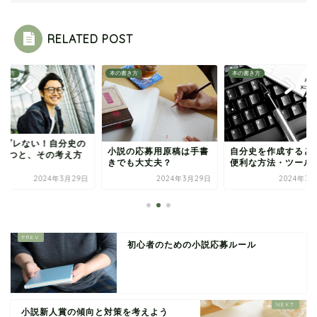
RELATED POST
書き方
本の書き方
本の書き方
がブレない！自分史の
小説の応募用原稿は手書
自分史を作成すると
目5つと、その考え方
きでも大丈夫？
便利な方法・ツール
2024年3月29日
2024年3月29日
2024年3月
初心者のための小説応募ルール
小説新人賞の傾向と対策を考えよう