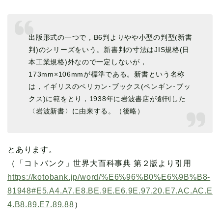
出版形式の一つで，B6判よりやや小型の判型(新書
判)のシリーズをいう。新書判の寸法はJIS規格(日
本工業規格)外なので一定しないが，
173mm×106mmが標準である。新書という名称
は，イギリスのペリカン･ブックス(ペンギン･ブッ
クス)に範をとり，1938年に岩波書店が創刊した
〈岩波新書〉に由来する。（後略）
とあります。
（「コトバンク」世界大百科事典 第２版より引用
https://kotobank.jp/word/%E6%96%B0%E6%9B%B8-
81948#E5.A4.A7.E8.BE.9E.E6.9E.97.20.E7.AC.AC.E
4.B8.89.E7.89.88
）