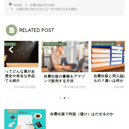
HOME
自費出版(自主出版)
自費出版の宣伝方法とは？本の宣伝方法を解説
RELATED POST
出版(自主出版)
自費出版(自主出版)
自費出版(自主出版)
の賞ってどんな賞があ
の？歴史や有名な作品
自費出版と同人誌は
自費出版の書籍をアマゾ
ついても紹介
もの？違いは何か
ンで販売する方法
2024年5月28日
2024年3月29日
2024年3月
自費出版で利益（儲け）はだせるのか