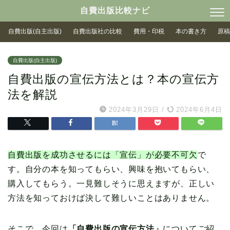
自費出版比較ナビ
自費出版(自主出版)
自費出版社の比較
費用・印税
本の書き方
原稿
自費出版(自主出版)
自費出版の宣伝方法とは？本の宣伝方
法を解説
2024年3月29日
/
2024年6月4日
自費出版を成功させるには「宣伝」が必要不可欠
で
す。自分の本を知ってもらい、興味を抱いてもらい、
購入してもらう。一見難しそうに思えますが、正しい
方法を知っておけば決して難しいことはありません。
そこで、今回は
「自費出版の宣伝方法」
についてご紹